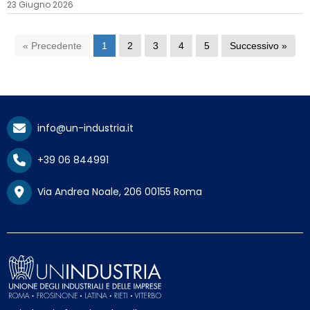
23 Giugno 2026
« Precedente
1
2
3
4
5
Successivo »
info@un-industria.it
+39 06 844991
Via Andrea Noale, 206 00155 Roma