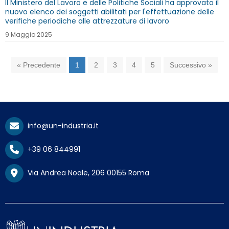
Il Ministero del Lavoro e delle Politiche Sociali ha approvato il
nuovo elenco dei soggetti abilitati per l'effettuazione delle
verifiche periodiche alle attrezzature di lavoro
9 Maggio 2025
« Precedente
1
2
3
4
5
Successivo »
info@un-industria.it
+39 06 844991
Via Andrea Noale, 206 00155 Roma