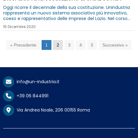
Oggi ricorre il decennale della sua costituzione. Unindustria
rappresenta un nuovo sistema associativo più innovativo,
coeso e rappresentativo delle imprese del Lazio. Nel corso
del 2021 celebreremo questa ricorrenza importante per la
15 Dicembre 2020
nostra Associazione
« Precedente
1
2
3
4
5
Successivo »
info@un-industria.it
+39 06 844991
Via Andrea Noale, 206 00155 Roma