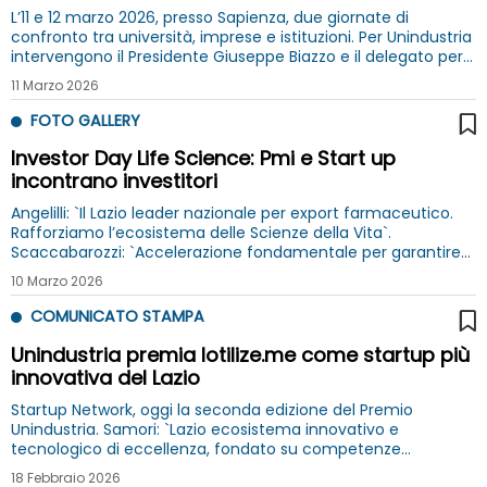
L’11 e 12 marzo 2026, presso Sapienza, due giornate di
confronto tra università, imprese e istituzioni. Per Unindustria
intervengono il Presidente Giuseppe Biazzo e il delegato per l'
Università e la Ricerca Claudio Arcudi
11 Marzo 2026
FOTO GALLERY
Investor Day Life Science: Pmi e Start up
incontrano investitori
Angelilli: `Il Lazio leader nazionale per export farmaceutico.
Rafforziamo l’ecosistema delle Scienze della Vita`.
Scaccabarozzi: `Accelerazione fondamentale per garantire
alle imprese un contesto sempre più competitivo e
10 Marzo 2026
qualificato`
COMUNICATO STAMPA
Unindustria premia Iotilize.me come startup più
innovativa del Lazio
Startup Network, oggi la seconda edizione del Premio
Unindustria. Samori: `Lazio ecosistema innovativo e
tecnologico di eccellenza, fondato su competenze
avanzate e settori ad alto valore aggiunto`
18 Febbraio 2026