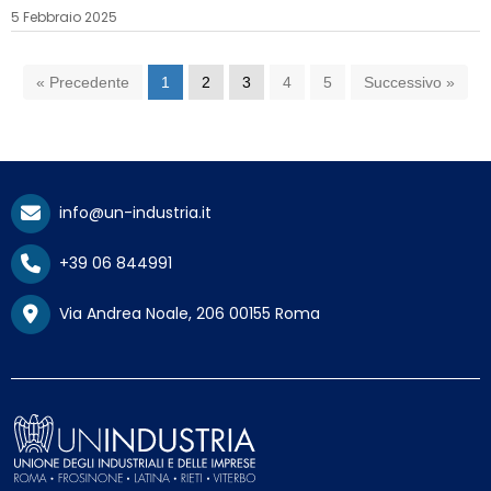
con istituzioni ed ecosistema della ricerca`
5 Febbraio 2025
« Precedente
1
2
3
4
5
Successivo »
info@un-industria.it
+39 06 844991
Via Andrea Noale, 206 00155 Roma