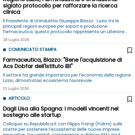
siglato protocollo per rafforzare la ricerca
clinica
Il Presidente di Unindustria Giuseppe Biazzo: `Lazio tra le
principali regioni europee per export e produzione
farmaceutica, questo protocollo rappresenta un ulteriore
passo avanti nel rafforzamento di un ecosistema già tra i più
28 Luglio 2026
competitivi del Paese`
COMUNICATO STAMPA
Farmaceutica, Biazzo: "Bene l'acquisizione di
Acs Dobfar dell'Istituto IBI"
Il settore ha grande importanza per l’economia della regione
Lazio, dimostratasi ecosistema favorevole
23 Luglio 2026
ARTICOLO
Dagli Usa alla Spagna: i modelli vincenti nel
sostegno alle startup
Colloquio su Repubblica.it con Filippo Frangi (Polimi) sulle
ricette per sostenere l’ecosistema delle nuove imprese
innovative, tra capitali, competenze e dialogo fitto tra il