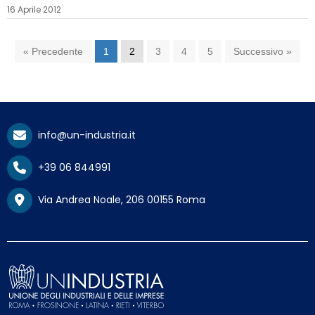
16 Aprile 2012
« Precedente
1
2
3
4
5
Successivo »
info@un-industria.it
+39 06 844991
Via Andrea Noale, 206 00155 Roma