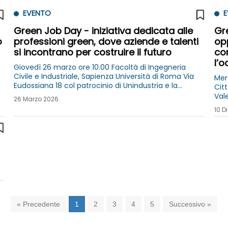
EVENTO
E
Green Job Day - iniziativa dedicata alle
Gr
o
professioni green, dove aziende e talenti
opp
si incontrano per costruire il futuro
co
l’o
Giovedì 26 marzo ore 10.00 Facoltà di Ingegneria
Civile e Industriale, Sapienza Università di Roma Via
Mer
Eudossiana 18 col patrocinio di Unindustria e la
Cit
partecipazione ai lavori del Presidente Giuseppe
Val
26 Marzo 2026
Biazzo
10 D
« Precedente
1
2
3
4
5
Successivo »