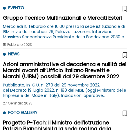
l'Assessore Monica Lucarelli
EVENTO
Gruppo Tecnico Multinazionali e Mercati Esteri
Mercoledì 15 febbraio ore 16.00 presso la sede istituzionale di
IBM in via dei Lucchesi 26, Palazzo Lazzaroni. Interviene
Massimo Scaccabarozzi Presidente della Fondazione 2030 e il
Direttore Generale Lamberto Mancini
15 Febbraio 2023
NEWS
Azioni amministrative di decadenza e nullità dei
Marchi avanti all’Ufficio Italiano Brevetti e
Marchi (UIBM) possibili dal 29 dicembre 2022
Pubblicato, in G.U. n. 279 del 29 novembre 2022,
del Decreto 19 luglio 2022, n. 180 del MISE (oggi Ministero delle
Imprese e del Made in Italy). Indicazioni operative
nella Circolare n.622
27 Gennaio 2023
FOTO GALLERY
Progetto P-Tech: il Ministro dell’Istruzione
Patrizio Bianchi visita la sede reatina della