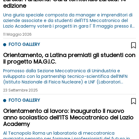
edizione
Una giuria speciale composta da manager e imprenditori di
aziende associate e da studenti dell'ITS Meccatronico del
Lazio Academy voterà i progetti in gara l' 11 maggio presso il
Museo Explora di Roma
11 Maggio 2026
FOTO GALLERY
Orientamento, a Latina premiati gli studenti con
il progetto MA.G.I.C.
Promosso dalla Sezione Meccatronica di Unindustria e
sviluppato con la partnership tecnico-scientifica dell’INFN
(Istituto Nazionale di Fisica Nucleare) e LNF (Laboratori
Nazionali di Frascati), in collaborazione con l’ITS
23 Settembre 2025
Meccatronico del Lazio Academy
FOTO GALLERY
Orientamento al lavoro: inaugurato il nuovo
anno scolastico dell’ITS Meccatronico del Lazio
Academy
Al Tecnopolo Roma un laboratorio di meccatronica
avanzata pensato per formare i professionisti del futuro in