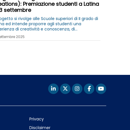
ations): Premiazione studenti a Latina
23 settembre
rogetto si rivolge alle Scuole superiori di II grado di
ina ed intende proporre agli studenti una
erienza di creatività e conoscenza, di
rimentazione, scoperta e auto-apprendimento in
ettembre 2025
ito scientifico e tecnologico
Privacy
Disclaimer