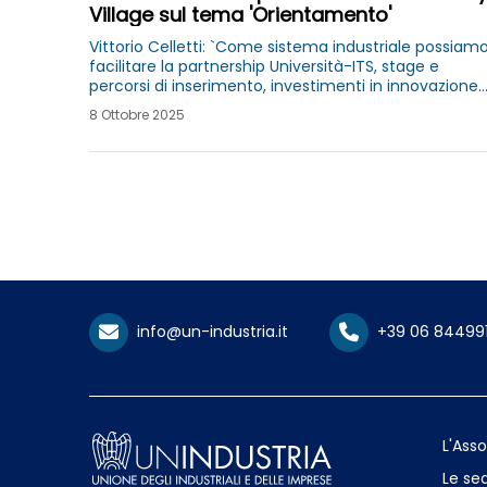
Village sul tema 'Orientamento'
Vittorio Celletti: `Come sistema industriale possiam
facilitare la partnership Università-ITS, stage e
percorsi di inserimento, investimenti in innovazione.
L’AI non sostituirà il talento umano, ma lo potenzierà
8 Ottobre 2025
se sapremo formarlo con responsabilità`
info@un-industria.it
+39 06 84499
L'Ass
Le sed