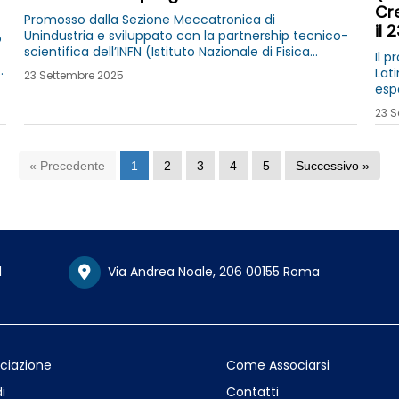
Cre
Promosso dalla Sezione Meccatronica di
il 
Unindustria e sviluppato con la partnership tecnico-
o
scientifica dell’INFN (Istituto Nazionale di Fisica
Il p
Nucleare) e LNF (Laboratori Nazionali di Frascati), in
Lat
23 Settembre 2025
collaborazione con l’ITS Meccatronico del Lazio
esp
Academy
spe
23 S
amb
« Precedente
1
2
3
4
5
Successivo »
1
Via Andrea Noale, 206 00155 Roma
ociazione
Come Associarsi
i
Contatti