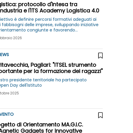
istica: protocollo d'Intesa tra
ndustria e l'ITS Academy Logistica 4.0
iettivo è definire percorsi formativi adeguati ai
i fabbisogni delle imprese, sviluppando iniziative
orientamento congiunte e favorendo
serimento qualificato dei giovani talenti nel
ebbraio 2026
tore
EWS
itavecchia, Pagliari: "ITSEL strumento
ortante per la formazione dei ragazzi"
ostro presidente territoriale ha partecipato
Open Day dell'Istituto
ttobre 2025
VENTO
getto di Orientamento MA.G.I.C.
Agnetic Gadgets for Innovative