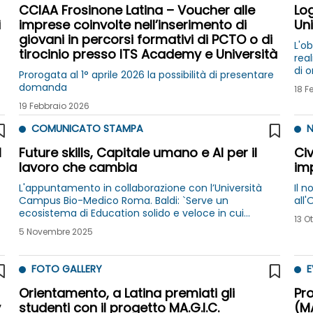
CCIAA Frosinone Latina – Voucher alle
Log
i
imprese coinvolte nell’inserimento di
Uni
giovani in percorsi formativi di PCTO o di
L'ob
tirocinio presso ITS Academy e Università
real
di 
Prorogata al 1° aprile 2026 la possibilità di presentare
l'in
domanda
18 F
set
19 Febbraio 2026
COMUNICATO STAMPA
N
l
Future skills, Capitale umano e AI per il
Civ
lavoro che cambia
imp
L'appuntamento in collaborazione con l’Università
Il n
Campus Bio-Medico Roma. Baldi: `Serve un
all'
ecosistema di Education solido e veloce in cui
13 O
imprese, Università e ITS collaborino in modo
5 Novembre 2025
strutturale`
FOTO GALLERY
E
Orientamento, a Latina premiati gli
Pro
y
studenti con il progetto MA.G.I.C.
(M