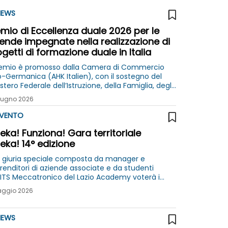
EWS
mio di Eccellenza duale 2026 per le
ende impegnate nella realizzazione di
getti di formazione duale in Italia
Premio è promosso dalla Camera di Commercio
lo-Germanica (AHK Italien), con il sostegno del
stero Federale dell’Istruzione, della Famiglia, degli
iani, delle Donne e della Gioventù (BMBFSFJ) e del
iugno 2026
man Office for International Cooperation
VENTO
eka! Funziona! Gara territoriale
eka! 14° edizione
 giuria speciale composta da manager e
renditori di aziende associate e da studenti
l'ITS Meccatronico del Lazio Academy voterà i
etti in gara l' 11 maggio presso il Museo Explora di
aggio 2026
ma
EWS