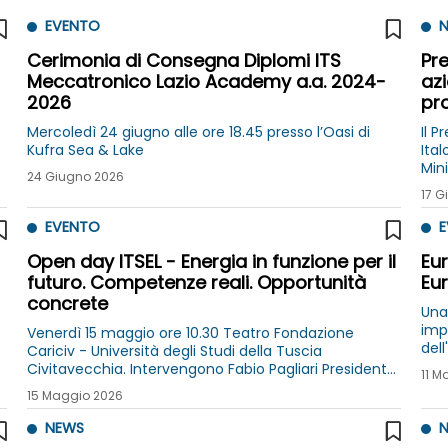
EVENTO
N
Cerimonia di Consegna Diplomi ITS
Pre
Meccatronico Lazio Academy a.a. 2024-
azi
2026
pro
Mercoledì 24 giugno alle ore 18.45 presso l’Oasi di
Il 
Kufra Sea & Lake
Ita
Mini
24 Giugno 2026
Anz
17 G
Ger
EVENTO
E
Open day ITSEL - Energia in funzione per il
Eur
futuro. Competenze reali. Opportunità
Eur
concrete
Una
imp
Venerdì 15 maggio ore 10.30 Teatro Fondazione
del
Cariciv - Università degli Studi della Tuscia
prog
Civitavecchia. Intervengono Fabio Pagliari Presidente
11 M
Ro
Unindustria Civitavecchia e Cristiano
15 Maggio 2026
Dionisi Presidente Piccola Industria Unindustria
NEWS
N