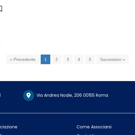
« Precedente
1
2
3
4
5
Successivo »
1
Via Andrea Noale, 206 00155 Roma
ociazione
Come Associarsi