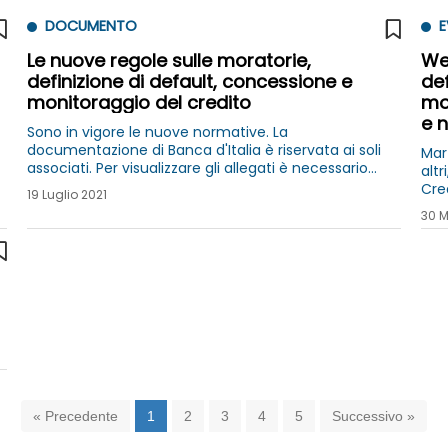
DOCUMENTO
E
Le nuove regole sulle moratorie,
Web
definizione di default, concessione e
def
monitoraggio del credito
mo
e 
Sono in vigore le nuove normative. La
documentazione di Banca d'Italia è riservata ai soli
Mart
associati. Per visualizzare gli allegati è necessario
alt
accedere con la password.
Cred
19 Luglio 2021
Ros
30 M
Fin
« Precedente
1
2
3
4
5
Successivo »