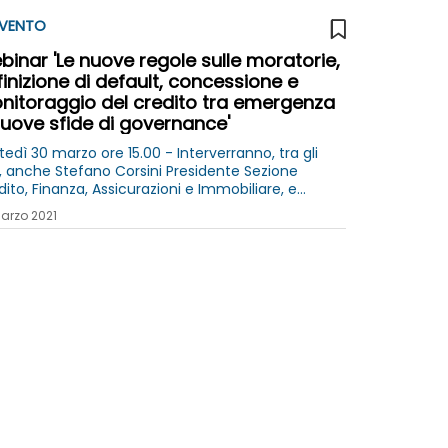
VENTO
inar 'Le nuove regole sulle moratorie,
inizione di default, concessione e
nitoraggio del credito tra emergenza
nuove sfide di governance'
edì 30 marzo ore 15.00 - Interverranno, tra gli
ri, anche Stefano Corsini Presidente Sezione
ito, Finanza, Assicurazioni e Immobiliare, e
ario Zoino Presidente Gruppo Tecnico Credito e
arzo 2021
anza