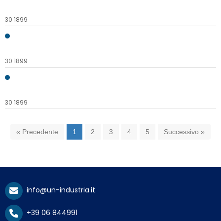
30 1899
30 1899
30 1899
« Precedente
1
2
3
4
5
Successivo »
info@un-industria.it
+39 06 844991