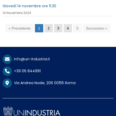
Giovedì 14 novembre ore 11.30
14 Novembre 2024
« Precedente
1
2
3
4
5
Successivo »
info@un-industria.it
+39 06 844991
Via Andrea Noale, 206 00155 Roma