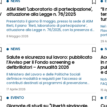
NEWS
E
ASM Rieti 'Laboratorio di partecipazione',
“Il
V
attuazione alla Legge n. 76/2025
ter
tur
Presentato il giorno 8 maggio, presso la sede di ASM
Rieti, il piano `Rieti, laboratorio di partecipazione`,
Nel
attuazione alla Legge n. 76/2025, con la presenza del
Flav
Ministro del lavoro e delle politiche sociali della
port
8 Maggio 2026
Repubblica Italiana, Marina Calderone
soc
29 A
NEWS
N
Salute e sicurezza sul lavoro: pubblicato
Ac
l’Avviso per il Fondo screening e
in 
defibrillatori – Annualità 2026
pub
e d
Il Ministero del Lavoro e delle Politiche Sociali
definisce modalità e requisiti per l’accesso ai
Not
contributi destinati ai programmi di prevenzione
FAQ
sanitaria e all’acquisto di DAE da parte delle imprese
17 Aprile 2026
15 A
EVENTO
E
Giornate di studi su "Libertà sindacale,
Cus