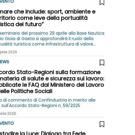
VENTO
 mare che include: sport, ambiente e
ritorio come leve della portualità
istica del futuro”
 seminario del prossimo 29 aprile alla Base Nautica
io Gioia di Gaeta si approfondirà il ruolo della
ualità turistica come infrastruttura di valore
iale, culturale e ambientale
prile 2026
EWS
cordo Stato-Regioni sulla formazione
materia di salute e sicurezza sul lavoro:
blicate le FAQ dal Ministero del Lavoro
elle Politiche Sociali
a di commento di Confindustria in merito alle
 sull'Accordo Stato-Regioni n. 59/2025
prile 2026
VENTO
todire la Luce: Dialogo tra Fede,