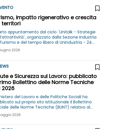
VENTO
ismo, impatto rigenerativo e crescita
 territori
rto appuntamento dal ciclo `Unitalk - Strategie
l’attrattività`, organizzato dalla Sezione Industria
 Turismo e del tempo libero di Unindustria - 24
gno 2026 c/o The Social Hub
Giugno 2026
EWS
ute e Sicurezza sul Lavoro: pubblicato
primo Bollettino delle Norme Tecniche
I 2026
inistero del Lavoro e delle Politiche Sociali ha
licato sul proprio sito istituzionale il Bollettino
ale delle Norme Tecniche (BUNT) relativo al
mo trimestre 2026
Maggio 2026