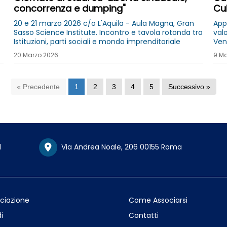
concorrenza e dumping"
Cu
20 e 21 marzo 2026 c/o L'Aquila - Aula Magna, Gran
App
Sasso Science Institute. Incontro e tavola rotonda tra
val
Istituzioni, parti sociali e mondo imprenditoriale
Ven
20 Marzo 2026
9 Ma
« Precedente
1
2
3
4
5
Successivo »
1
Via Andrea Noale, 206 00155 Roma
ociazione
Come Associarsi
i
Contatti