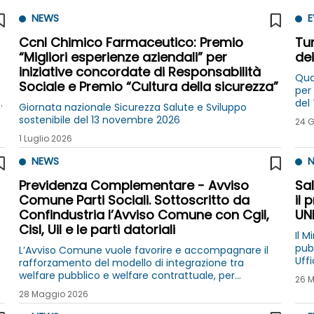
NEWS
E
Ccnl Chimico Farmaceutico: Premio
Tur
“Migliori esperienze aziendali” per
dei
iniziative concordate di Responsabilità
Qua
Sociale e Premio “Cultura della sicurezza”
per 
del
Giornata nazionale Sicurezza Salute e Sviluppo
giu
sostenibile del 13 novembre 2026
24 
1 Luglio 2026
NEWS
N
Previdenza Complementare - Avviso
Sal
Comune Parti Sociali. Sottoscritto da
il 
Confindustria l’Avviso Comune con Cgil,
UN
Cisl, Uil e le parti datoriali
Il M
pubb
L’Avviso Comune vuole favorire e accompagnare il
Uffici
rafforzamento del modello di integrazione tra
pri
welfare pubblico e welfare contrattuale, per
26 
garantire la solidità del sistema dei fondi pensione
28 Maggio 2026
negoziali e del welfare contrattuale in genere