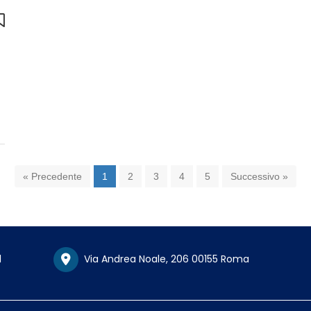
« Precedente
1
2
3
4
5
Successivo »
1
Via Andrea Noale, 206 00155 Roma