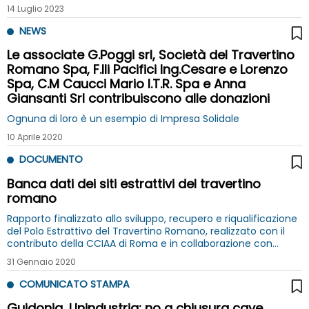
che promuova un modello avanzato di economia circolare
14 Luglio 2023
NEWS
Le associate G.Poggi srl, Società del Travertino
Romano Spa, F.lli Pacifici Ing.Cesare e Lorenzo
Spa, C.M Caucci Mario I.T.R. Spa e Anna
Giansanti Srl contribuiscono alle donazioni
Ognuna di loro è un esempio di Impresa Solidale
10 Aprile 2020
DOCUMENTO
Banca dati dei siti estrattivi del travertino
romano
Rapporto finalizzato allo sviluppo, recupero e riqualificazione
del Polo Estrattivo del Travertino Romano, realizzato con il
contributo della CCIAA di Roma e in collaborazione con
L'Università di Tor Vergata e di In-TIME Srl
31 Gennaio 2020
COMUNICATO STAMPA
Guidonia, Unindustria: no a chiusura cave,