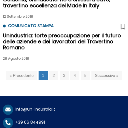
travertino eccellenza del Made in Italy
12 Settembre 2018
COMUNICATO STAMPA
Unindustria: forte preoccupazione per il futuro
delle aziende e dei lavoratori del Travertino
Romano
28 Agosto 2018
« Precedente
1
2
3
4
5
Successivo »
info@un-industria.it
+39 06 844991