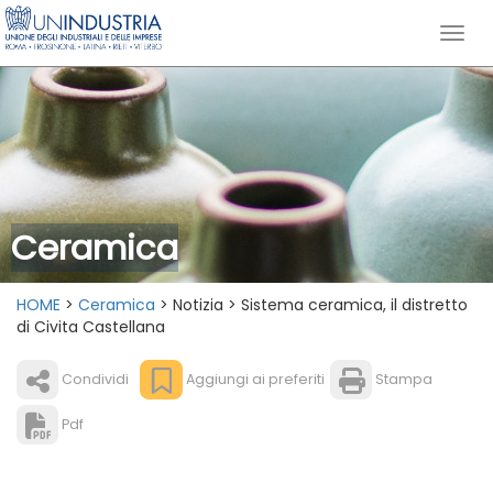
Ceramica
HOME
>
Ceramica
> Notizia > Sistema ceramica, il distretto
di Civita Castellana
Condividi
Aggiungi ai preferiti
Stampa
Pdf