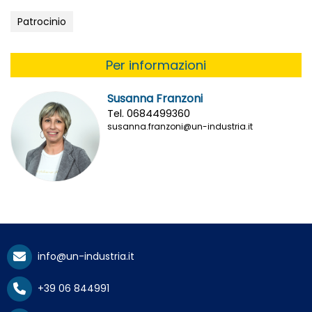
Patrocinio
Per informazioni
Susanna Franzoni
Tel. 0684499360
susanna.franzoni@un-industria.it
info@un-industria.it
+39 06 844991