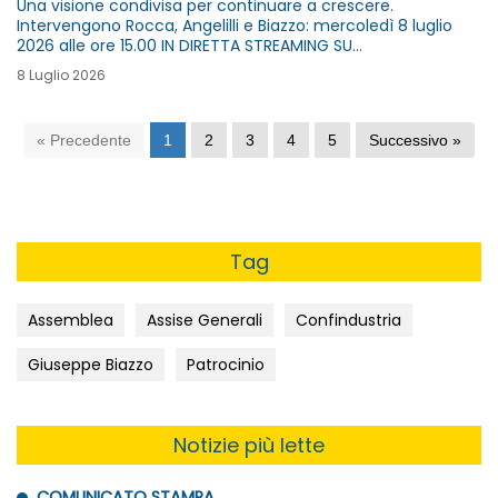
Una visione condivisa per continuare a crescere.
Intervengono Rocca, Angelilli e Biazzo: mercoledì 8 luglio
2026 alle ore 15.00 IN DIRETTA STREAMING SU
ILSOLE24ORE.COM
8 Luglio 2026
« Precedente
1
2
3
4
5
Successivo »
Tag
Assemblea
Assise Generali
Confindustria
Giuseppe Biazzo
Patrocinio
Notizie più lette
COMUNICATO STAMPA