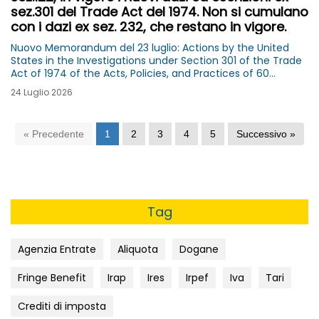
sez.301 del Trade Act del 1974. Non si cumulano
con i dazi ex sez. 232, che restano in vigore.
Nuovo Memorandum del 23 luglio: Actions by the United
States in the Investigations under Section 301 of the Trade
Act of 1974 of the Acts, Policies, and Practices of 60
Economies Related to the Failure of Each Economy to
24 Luglio 2026
Impose and Effectively Enforce...
« Precedente
1
2
3
4
5
Successivo »
Tag
Agenzia Entrate
Aliquota
Dogane
Fringe Benefit
Irap
Ires
Irpef
Iva
Tari
Crediti di imposta