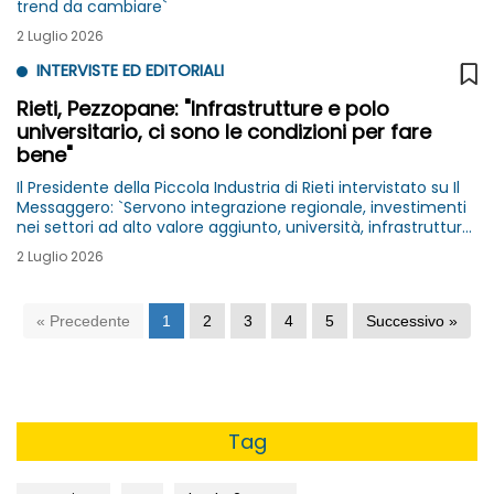
trend da cambiare`
2 Luglio 2026
INTERVISTE ED EDITORIALI
Rieti, Pezzopane: "Infrastrutture e polo
universitario, ci sono le condizioni per fare
bene"
Il Presidente della Piccola Industria di Rieti intervistato su Il
Messaggero: `Servono integrazione regionale, investimenti
nei settori ad alto valore aggiunto, università, infrastrutture
e innovazione per rendere il territorio più competitivo`
2 Luglio 2026
« Precedente
1
2
3
4
5
Successivo »
Tag