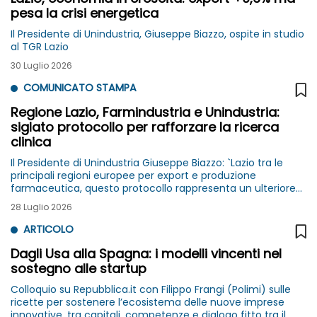
pesa la crisi energetica
Il Presidente di Unindustria, Giuseppe Biazzo, ospite in studio
al TGR Lazio
30 Luglio 2026
COMUNICATO STAMPA
Regione Lazio, Farmindustria e Unindustria:
siglato protocollo per rafforzare la ricerca
clinica
Il Presidente di Unindustria Giuseppe Biazzo: `Lazio tra le
principali regioni europee per export e produzione
farmaceutica, questo protocollo rappresenta un ulteriore
passo avanti nel rafforzamento di un ecosistema già tra i
28 Luglio 2026
più competitivi del Paese`
ARTICOLO
Dagli Usa alla Spagna: i modelli vincenti nel
sostegno alle startup
Colloquio su Repubblica.it con Filippo Frangi (Polimi) sulle
ricette per sostenere l’ecosistema delle nuove imprese
innovative, tra capitali, competenze e dialogo fitto tra il