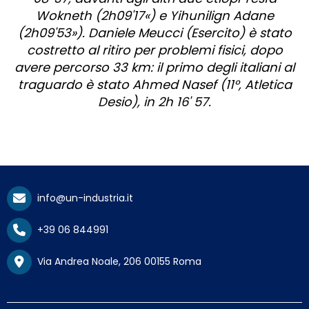
Wokneth (2h09'17«) e Yihunilign Adane
(2h09'53»). Daniele Meucci (Esercito) è stato
costretto al ritiro per problemi fisici, dopo
avere percorso 33 km: il primo degli italiani al
traguardo è stato Ahmed Nasef (11°, Atletica
Desio), in 2h 16' 57.
info@un-industria.it
+39 06 844991
Via Andrea Noale, 206 00155 Roma