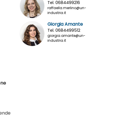
Tel. 0684499216
raffaella.merlino@un-
industria.it
Giorgia Amante
Tel. 0684499512
giorgia.amante@un-
industria.it
one
iende