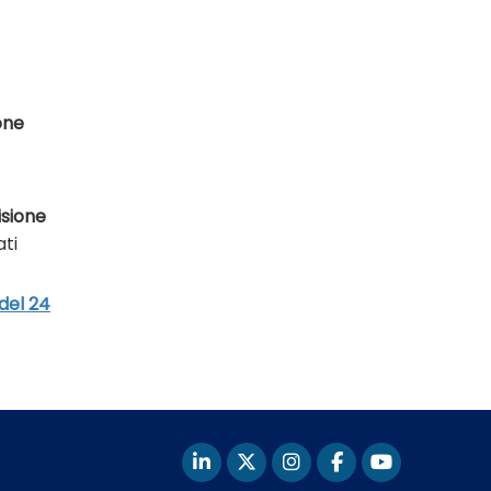
one
isione
ati
 del 24