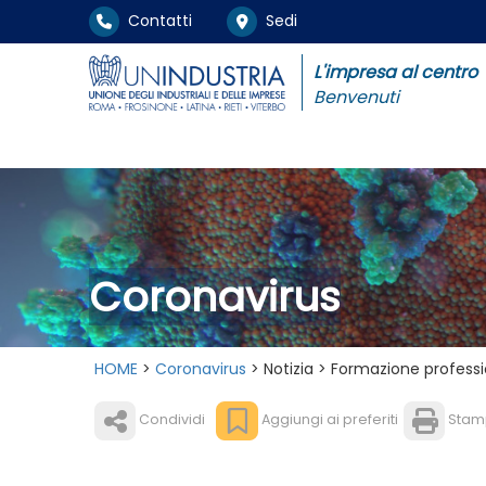
Contatti
Sedi
L'impresa al centro
Benvenuti
Coronavirus
HOME
>
Coronavirus
> Notizia > Formazione professi
Condividi
Aggiungi ai preferiti
Stam