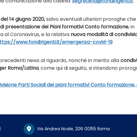
rne comunicazione alla casella:
segreteria@fondirigenti.it
 del 14 giugno 2020,
salvo eventuali ulteriori proroghe che
di presentazione dei Piani formativi Conto formazione
, in
 al Coronavirus, e la relativa
nuova modalità di condivisi
ttps://www.fondirigenti.it/emergenza-covid-19
e precedenti news al riguardo, nonché in merito alla
condiv
ager Roma/Latina
, come qui di seguito, si intendono prorog
isione Parti Sociali dei piani formativi Conto formazione,
1
Via Andrea Noale, 206 00155 Roma