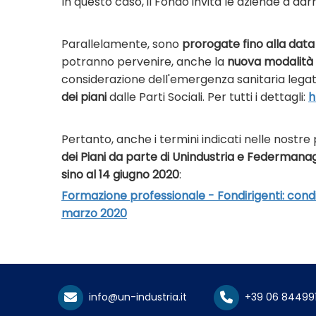
In questo caso, il Fondo invita le aziende a da
Parallelamente, sono
prorogate fino alla data
potranno pervenire, anche la
nuova modalità 
considerazione dell'emergenza sanitaria legata
dei piani
dalle Parti Sociali. Per tutti i dettagli:
h
Pertanto, anche i termini indicati nelle nostr
dei Piani da parte di Unindustria e Federman
sino al 14 giugno 2020
:
Formazione professionale - Fondirigenti: condiv
marzo 2020
info@un-industria.it
+39 06 84499