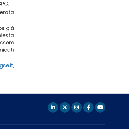
SPC.
derata
ce già
hiesta
ssere
nicati
se.it
,