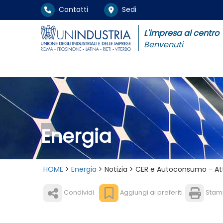
Contatti
Sedi
L'impresa al centro
Benvenuti
Energia
HOME
>
Energia
> Notizia > CER e Autoconsumo - At
Condividi
Aggiungi ai preferiti
Stam