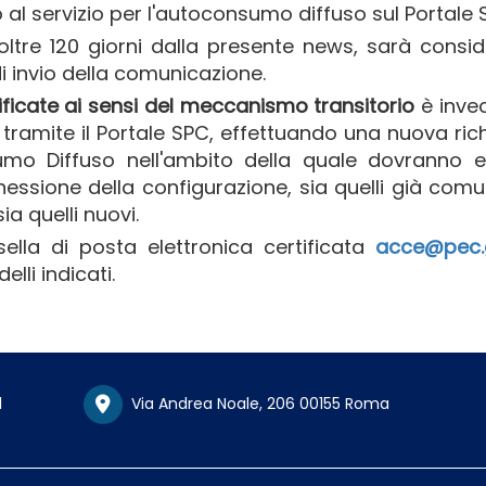
o al servizio per l'autoconsumo diffuso sul Portale 
oltre 120 giorni dalla presente news, sarà consi
i invio della comunicazione.
ificate ai sensi del meccanismo transitorio
è inve
a tramite il Portale SPC, effettuando una nuova ric
umo Diffuso nell'ambito della quale dovranno e
onnessione della configurazione, sia quelli già comu
a quelli nuovi.
ella di posta elettronica certificata
acce@pec.g
lli indicati.
1
Via Andrea Noale, 206 00155 Roma