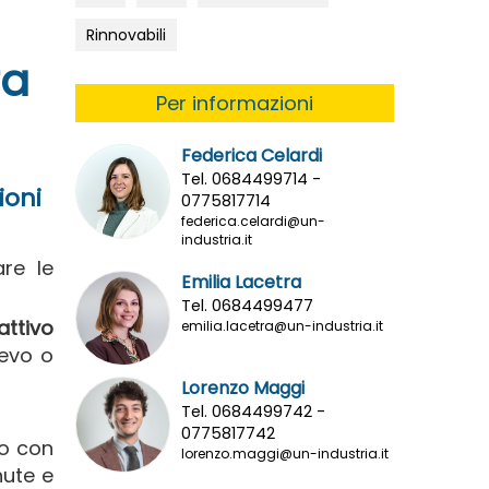
Rinnovabili
ra
Per informazioni
Federica Celardi
Tel. 0684499714 -
ioni
0775817714
federica.celardi@un-
industria.it
are le
Emilia Lacetra
Tel. 0684499477
attivo
emilia.lacetra@un-industria.it
ievo o
Lorenzo Maggi
Tel. 0684499742 -
0775817742
io con
lorenzo.maggi@un-industria.it
nute e