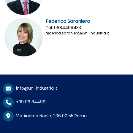
Federica Saraniero
Tel. 0684499433
federica.saraniero@un-industria.it
info@un-industria.it
+39 06 844991
Via Andrea Noale, 206 00155 Roma