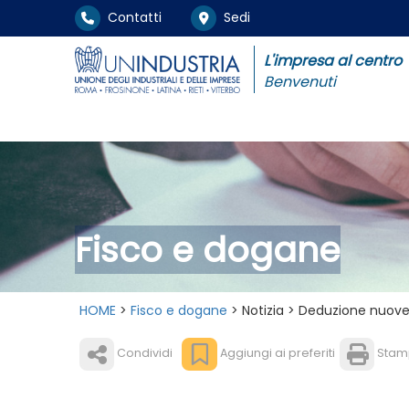
Contatti
Sedi
L'impresa al centro
Benvenuti
Fisco e dogane
HOME
>
Fisco e dogane
> Notizia > Deduzione nuove
Condividi
Aggiungi ai preferiti
Stam