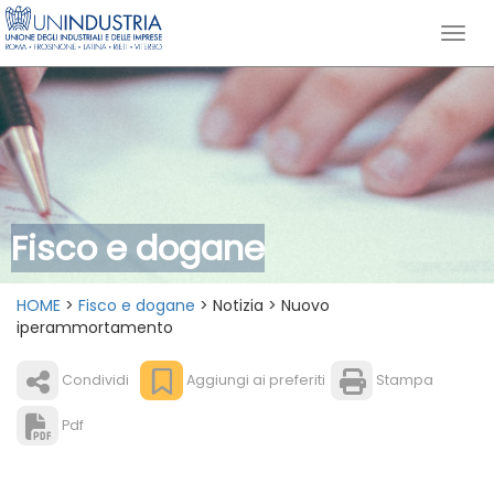
Fisco e dogane
HOME
>
Fisco e dogane
> Notizia > Nuovo
iperammortamento
Condividi
Aggiungi ai preferiti
Stampa
Pdf