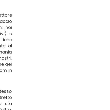
attore
faccio
n: noi
ivi) e
 tiene
te al
mania
ostri.
he del
oom in
stesso
tretto
a sta
altro,