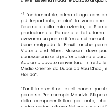
che
il “sistema moda” è balzato al quarto 
“È fondamentale, prima di ogni consider
più importante, e cioè la vocazione al
l’esempio della mia azienda, la Slamp
produciamo a Pomezia e fatturiamo per
avevamo un punto di forza nei mercati e
bene malgrado la Brexit, anche perc
Victoria and Albert Museum dove pass
conosce una crisi profondissima e durat
Abbiamo dovuto reinventarci in fretta le
Medio Oriente, da Dubai ad Abu Dhabi, 
Florida”.
“Tanti imprenditori laziali hanno ques
percorso. Per esempio Maurizio Stirpe c
della componentistica per auto, ch
riorientandosi altrove. Nel suo caso c’è l