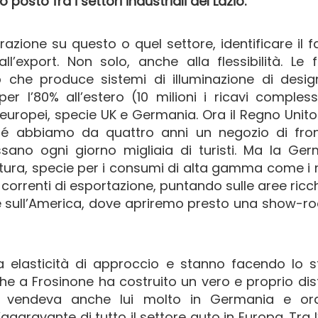
posto fra i settori industriali del Lazio.
azione su questo o quel settore, identificare il f
l’export. Non solo, anche alla flessibilità. Le 
 che produce sistemi di illuminazione di desig
 l’80% all’estero (10 milioni i ricavi compless
uropei, specie UK e Germania. Ora il Regno Unito
hé abbiamo da quattro anni un negozio di fron
ano ogni giorno migliaia di turisti. Ma la Ger
ura, specie per i consumi di alta gamma come i n
 correnti di esportazione, puntando sulle aree ricc
e sull’America, dove apriremo presto una show-r
ta elasticità di approccio e stanno facendo lo 
he a Frosinone ha costruito un vero e proprio dis
e vendeva anche lui molto in Germania e or
’aggravante di tutto il settore auto in Europa. Tra l’