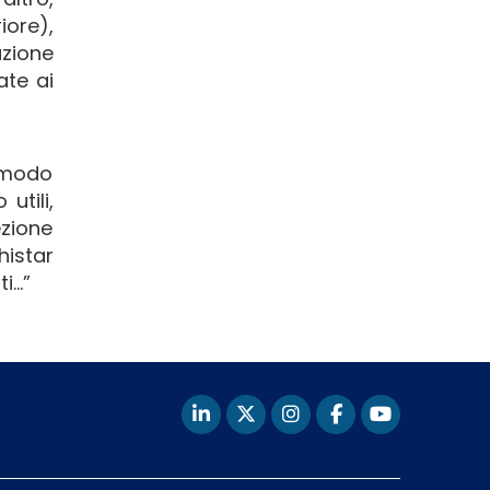
iore),
zione
ate ai
n modo
utili,
ezione
histar
ti…”