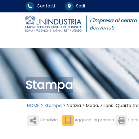
Contatti
Sedi
L'impresa al centro
Benvenuti
Stampa
HOME
>
Stampa
> Notizia > Moda, Ziliani: `Quarta tra 
Condividi
Aggiungi ai preferiti
Stam