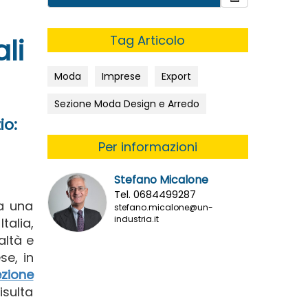
Tag Articolo
li
Moda
Imprese
Export
Sezione Moda Design e Arredo
io:
Per informazioni
Stefano Micalone
Tel. 0684499287
da una
stefano.micalone@un-
industria.it
alia,
altà e
se, in
zione
isulta