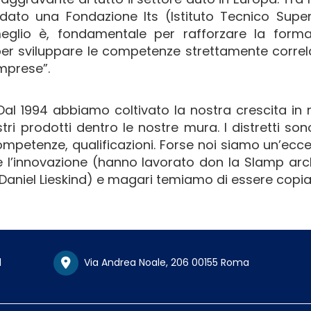
dato una Fondazione Its (Istituto Tecnico Super
meglio è, fondamentale per rafforzare la forma
per sviluppare le competenze strettamente correl
imprese”.
Dal 1994 abbiamo coltivato la nostra crescita i
ri prodotti dentro le nostre mura. I distretti sono 
mpetenze, qualificazioni. Forse noi siamo un’ecc
e l’innovazione (hanno lavorato don la Slamp arc
aniel Lieskind) e magari temiamo di essere copia
1
Via Andrea Noale, 206 00155 Roma