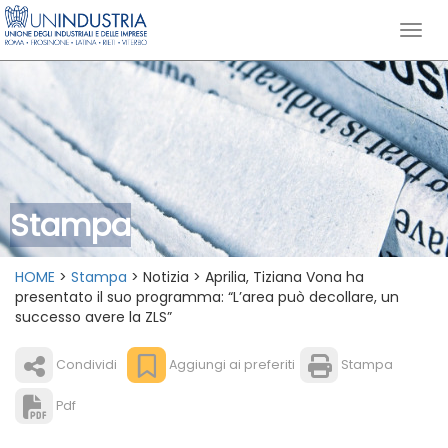
Stampa
HOME
>
Stampa
> Notizia > Aprilia, Tiziana Vona ha
presentato il suo programma: “L’area può decollare, un
successo avere la ZLS”
Condividi
Aggiungi ai preferiti
Stampa
Pdf