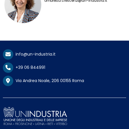
ombretta.crescenzi@un-industria.it
info@un-industria.it
+39 06 844991
Via Andrea Noale, 206 00155 Roma