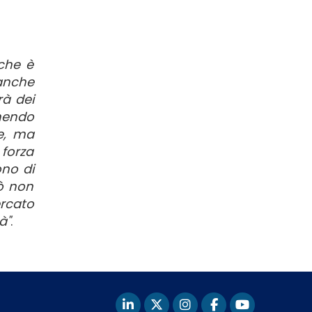
 che è
anche
rà dei
unendo
le, ma
 forza
ono di
rò non
ercato
à"
.