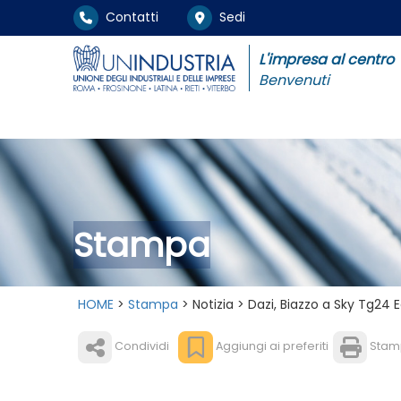
Contatti
Sedi
L'impresa al centro
Benvenuti
Stampa
HOME
>
Stampa
> Notizia > Dazi, Biazzo a Sky Tg24
Condividi
Aggiungi ai preferiti
Stam