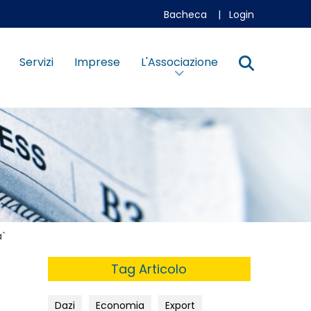
Bacheca
|
Login
Servizi
Imprese
L'Associazione
à`
Tag Articolo
Dazi
Economia
Export