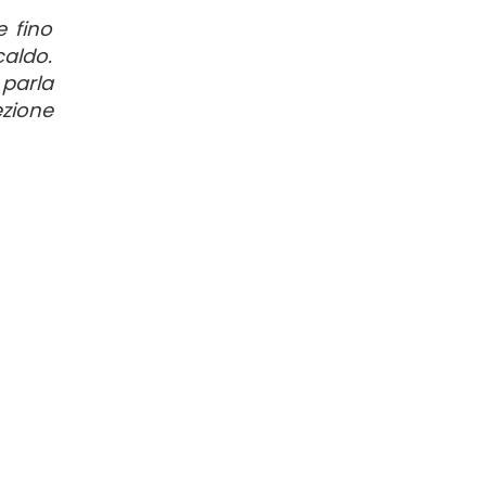
e fino
caldo.
 parla
ezione