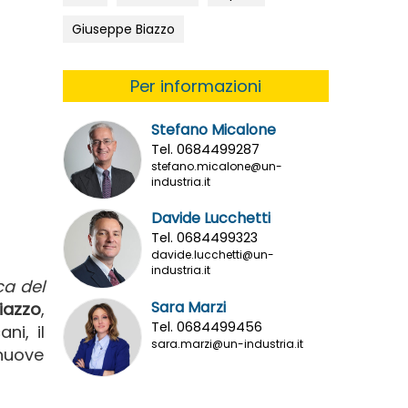
Giuseppe Biazzo
Per informazioni
Stefano Micalone
Tel. 0684499287
stefano.micalone@un-
industria.it
Davide Lucchetti
Tel. 0684499323
davide.lucchetti@un-
industria.it
ca del
Sara Marzi
iazzo
,
Tel. 0684499456
ni, il
sara.marzi@un-industria.it
 nuove