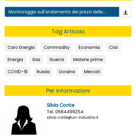
Monitoraggio sull'andamento dei prezzi delle
commodity
Tag Articolo
Caro Energia
Commodity
Economia
Crisi
Energia
Gas
Guerra
Materie prime
COVID-19
Russia
Ucraina
Mercati
Per informazioni
Silvia Conte
Tel. 0684499254
silvia.conte@un-industria.it