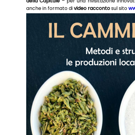
della Capitale
– per una rivisitazione innovati
anche in formato di
video racconto
sul sito
ww