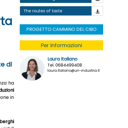
The routes of taste
rta
PROGETTO CAMMINO DEL CIBO
Per informazioni
Laura Italiano
te di
Tel. 0684499408
laura.italiano@un-industria.it
enza ha
duzioni
ione in
berghi