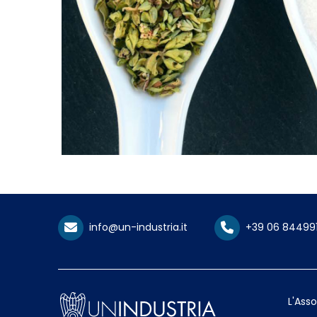
info@un-industria.it
+39 06 84499
L'Ass