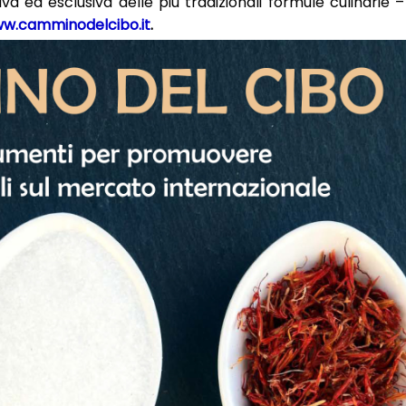
va ed esclusiva delle più tradizionali formule culinarie – v
w.camminodelcibo.it
.