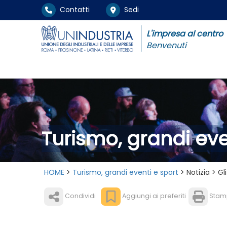
Contatti
Sedi
L'impresa al centro
Benvenuti
Turismo, grandi eve
HOME
>
Turismo, grandi eventi e sport
> Notizia > G
Condividi
Aggiungi ai preferiti
Stam