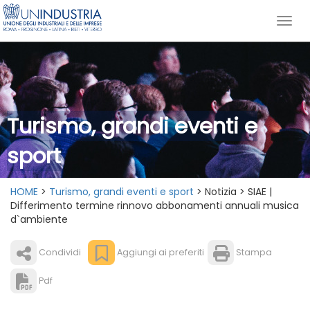
Turismo, grandi eventi e
sport
HOME
>
Turismo, grandi eventi e sport
> Notizia > SIAE |
Differimento termine rinnovo abbonamenti annuali musica
d`ambiente
Condividi
Aggiungi ai preferiti
Stampa
Pdf