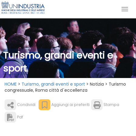
Turismo, grandi eventi e
sport
HOME
>
Turismo, grandi eventi e sport
> Notizia > Turismo
congressuale, Roma città d`eccellenza
Condividi
Aggiungi ai preferiti
Stampa
Pdf