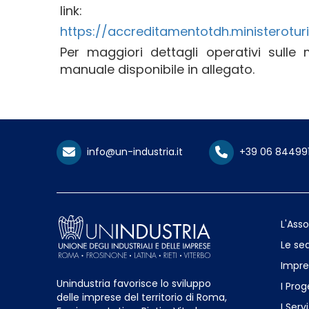
link:
https://accreditamentotdh.ministeroturi
Per maggiori dettagli operativi sulle
manuale disponibile in allegato.
info@un-industria.it
+39 06 84499
L'Ass
Le sed
Impre
Unindustria favorisce lo sviluppo
I Prog
delle imprese del territorio di Roma,
I Servi