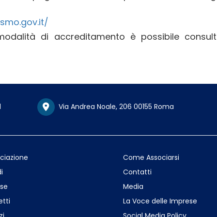
smo.gov.it/
 modalità di accreditamento è possibile consult
1
Via Andrea Noale, 206 00155 Roma
ociazione
Come Associarsi
i
Contatti
se
Media
etti
La Voce delle Imprese
zi
Social Media Policy