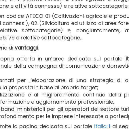
ione e attività connesse) e relative sottocategorie;
on codice ATECO 01 (Coltivazioni agricole e prod
 connessi), 02 (Silvicoltura ed utilizzo di aree fores
ative sottocategorie) e, congiuntamente, att
, 79 e relative sottocategorie.
rie di
vantaggi
:
propria offerta in un’area dedicata sul portale
i
ionale della campagna di comunicazione domesti
ornati per l’elaborazione di una strategia di o
la proposta in base al proprio target;
talizzazione e al miglioramento continuo della p
i formazione e aggiornamento professionale;
andi ministeriali per gli operatori del settore turi
fondimento per le imprese interessate a parteci
amite la pagina dedicata sul portale
italia.it
al seg