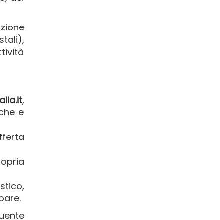
uzione
tali),
ività
talia.it
,
che e
fferta
ropria
stico,
pare.
uente