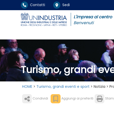
Contatti
Sedi
L'impresa al centro
Benvenuti
Turismo, grandi eve
HOME
>
Turismo, grandi eventi e sport
> Notizia > P
Condividi
Aggiungi ai preferiti
Stam