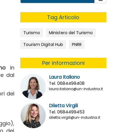
Tag Articolo
Turismo
Ministero del Turismo
Tourism Digital Hub
PNRR
Per informazioni
mo
in
te dal
Laura Italiano
Tel. 0684499408
laura.italiano@un-industria.it
ri del
Diletta Virgili
Tel. 0684499453
diletta.virgili@un-industria.it
ggio),
o, dei