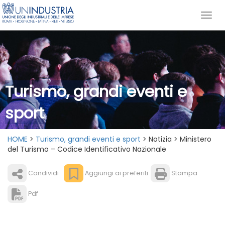
Turismo, grandi eventi e
sport
HOME
>
Turismo, grandi eventi e sport
> Notizia > Ministero
del Turismo – Codice Identificativo Nazionale
Condividi
Aggiungi ai preferiti
Stampa
Pdf