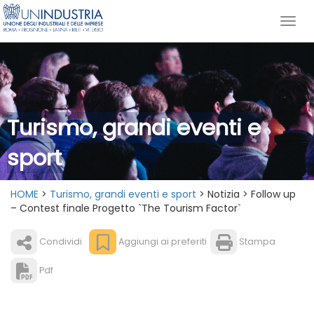
Turismo, grandi eventi e
sport
HOME
>
Turismo, grandi eventi e sport
> Notizia > Follow up
– Contest finale Progetto `The Tourism Factor`
Condividi
Aggiungi ai preferiti
Stampa
Pdf