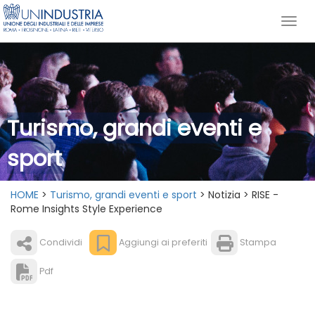
Turismo, grandi eventi e
sport
HOME
>
Turismo, grandi eventi e sport
> Notizia > RISE -
Rome Insights Style Experience
Condividi
Aggiungi ai preferiti
Stampa
Pdf