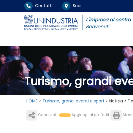
Contatti
Sedi
L'impresa al centro
Benvenuti
Turismo, grandi eve
HOME
>
Turismo, grandi eventi e sport
> Notizia > F
Condividi
Aggiungi ai preferiti
Stam