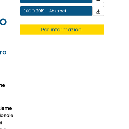
EXCO 2019 - Abstract
po
Per informazioni
ero
one
nsieme
ionale
i