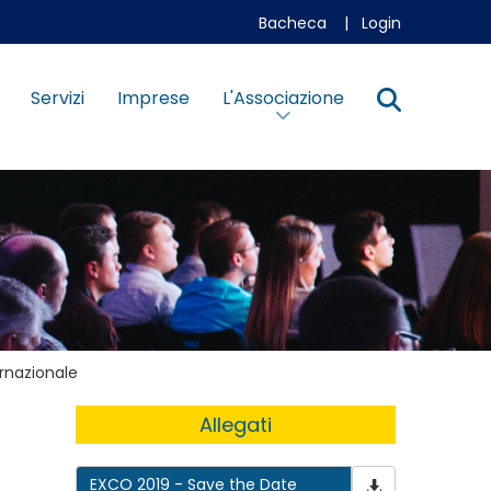
Bacheca
|
Login
Servizi
Imprese
L'Associazione
ernazionale
Allegati
EXCO 2019 - Save the Date