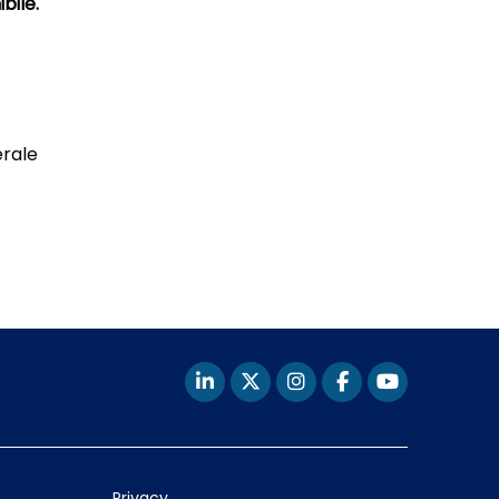
ibile.
erale
Privacy