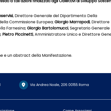
sati a tali azioni finalizzati agli Obiettivi di Sviluppo Sosten
servisi
, Direttore Generale del Dipartimento Della
 della Commissione Europea;
Giorgio Marrapodi
, Direttore
lla Farnesina;
Giorgio Bartolomucci
, Segretario Generale
a;
Pietro Piccinetti
, Amministratore Unico e Direttore Gen
ne e un abstract della Manifestazione.
1
Via Andrea Noale, 206 00155 Roma
ociazione
Come Associarsi