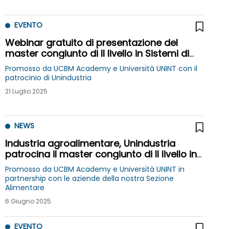
EVENTO
Webinar gratuito di presentazione del
master congiunto di II livello in Sistemi di
progettazione, gestione e qualità del Made
Promosso da UCBM Academy e Università UNINT con il
in Italy nel settore Agroalimentare - I
patrocinio di Unindustria
edizione
21 Luglio 2025
NEWS
Industria agroalimentare, Unindustria
patrocina il master congiunto di II livello in
"Sistemi di progettazione, gestione e
Promosso da UCBM Academy e Università UNINT in
qualità del made in Italy"
partnership con le aziende della nostra Sezione
Alimentare
6 Giugno 2025
EVENTO