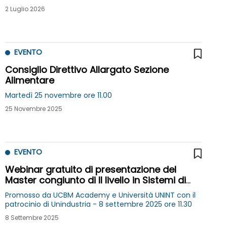
2 Luglio 2026
EVENTO
Consiglio Direttivo Allargato Sezione
Alimentare
Martedì 25 novembre ore 11.00
25 Novembre 2025
EVENTO
Webinar gratuito di presentazione del
Master congiunto di II livello in Sistemi di
progettazione, gestione e qualità del Made
Promosso da UCBM Academy e Università UNINT con il
in Italy nel settore Agroalimentare - I
patrocinio di Unindustria - 8 settembre 2025 ore 11.30
edizione
8 Settembre 2025