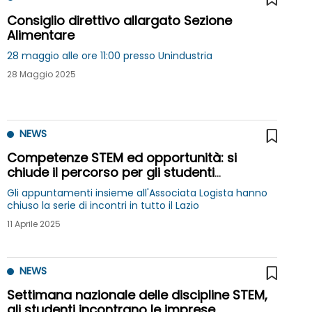
Consiglio direttivo allargato Sezione
Alimentare
28 maggio alle ore 11:00 presso Unindustria
28 Maggio 2025
NEWS
Competenze STEM ed opportunità: si
chiude il percorso per gli studenti
organizzato dalla Sezione Alimentare di
Gli appuntamenti insieme all'Associata Logista hanno
Unindustria
chiuso la serie di incontri in tutto il Lazio
11 Aprile 2025
NEWS
Settimana nazionale delle discipline STEM,
gli studenti incontrano le imprese