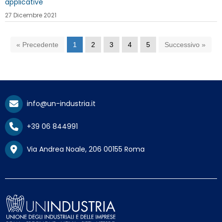
applicative
27 Dicembre 2021
« Precedente
1
2
3
4
5
Successivo »
info@un-industria.it
+39 06 844991
Via Andrea Noale, 206 00155 Roma