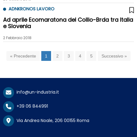
ADNKRONOS LAVORO
Ad aprile Ecomaratona del Collio-Brda tra Italia
e Slovenia
2 Febbraio 2018
« Precedente
1
2
3
4
5
Successivo »
info@un-industria.it
+39 06 844991
Via Andrea Noale, 206 00155 Roma