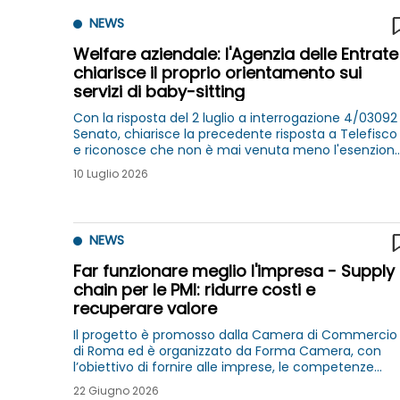
NEWS
Welfare aziendale: l'Agenzia delle Entrate
chiarisce il proprio orientamento sui
servizi di baby-sitting
Con la risposta del 2 luglio a interrogazione 4/03092
Senato, chiarisce la precedente risposta a Telefisco
e riconosce che non è mai venuta meno l'esenzion
fiscale ex lett. f-bis) per servizi di baby-sitting, al di
10 Luglio 2026
fuori dell’offerta formativa scolastica
NEWS
Far funzionare meglio l'impresa - Supply
chain per le PMI: ridurre costi e
recuperare valore
Il progetto è promosso dalla Camera di Commercio
di Roma ed è organizzato da Forma Camera, con
l’obiettivo di fornire alle imprese, le competenze
necessarie alla gestione manageriale e tecnica del
22 Giugno 2026
complesso processo della supply chain