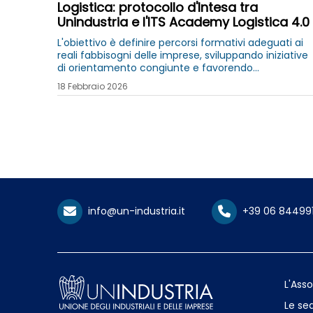
Logistica: protocollo d'Intesa tra
Unindustria e l'ITS Academy Logistica 4.0
L'obiettivo è definire percorsi formativi adeguati ai
reali fabbisogni delle imprese, sviluppando iniziative
di orientamento congiunte e favorendo
l'inserimento qualificato dei giovani talenti nel
18 Febbraio 2026
settore
info@un-industria.it
+39 06 84499
L'Ass
Le sed