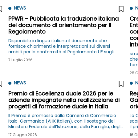
NEWS
N
PPWR – Pubblicata la traduzione italiana
Cre
del documento di orientamento per il
Ent
Regolamento
co
co
Disponibile in lingua italiana il documento che
int
fornisce chiarimenti e interpretazioni sui diversi
e
ambiti per la conformità al Regolamento UE sugli
si r
imballaggi e i rifiuti di imballaggio
che 
7 Luglio 2026
ter
`ine
28 
spe
NEWS
N
Premio di Eccellenza duale 2026 per le
Re
aziende impegnate nella realizzazione di
Gaz
progetti di formazione duale in Italia
or
Il Premio è promosso dalla Camera di Commercio
La 
Italo-Germanica (AHK Italien), con il sostegno del
sco
Ministero Federale dell’Istruzione, della Famiglia, degli
il 
Anziani, delle Donne e della Gioventù (BMBFSFJ) e del
l’a
17 Giugno 2026
16 G
German Office for International Cooperation
imba