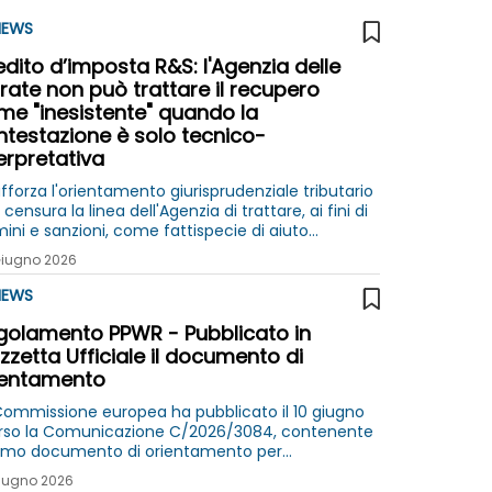
EWS
dito d’imposta R&S: l'Agenzia delle
rate non può trattare il recupero
me "inesistente" quando la
ntestazione è solo tecnico-
erpretativa
afforza l'orientamento giurisprudenziale tributario
censura la linea dell'Agenzia di trattare, ai fini di
mini e sanzioni, come fattispecie di aiuto
sistente` aiuti e crediti che sono in realtà `non
Giugno 2026
ttanti`
EWS
golamento PPWR - Pubblicato in
zetta Ufficiale il documento di
ientamento
Commissione europea ha pubblicato il 10 giugno
rso la Comunicazione C/2026/3084, contenente
primo documento di orientamento per
pplicazione del Regolamento (UE) 2025/40 sugli
iugno 2026
llaggi e i rifiuti di imballaggio