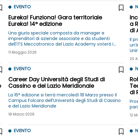
EVENTO
N
Eureka! Funziona! Gara territoriale
In
Eureka! 14° edizione
a R
di 
Una giuria speciale composta da manager e
imprenditori di aziende associate e da studenti
Il p
dell'ITS Meccatronico del Lazio Academy voterà i
un’i
progetti in gara l' 11 maggio presso il Museo Explora di
Uni
11 Maggio 2026
Roma
20 A
EVENTO
N
Career Day Università degli Studi di
Rol
o
Cassino e del Lazio Meridionale
Tec
di
La 16° edizione si terrà mercoledì 18 Marzo presso il
Campus Folcara dell’Università degli Studi di Cassino
Pro
e del Lazio Meridionale
par
18 Marzo 2026
12 M
EVENTO
N