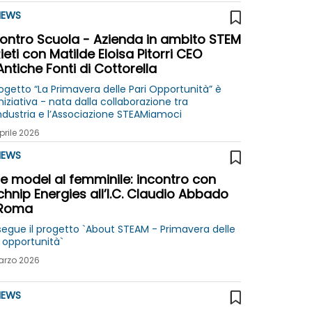
EWS
contro Scuola - Azienda in ambito STEM
ieti con Matilde Eloisa Pitorri CEO
Antiche Fonti di Cottorella
rogetto “La Primavera delle Pari Opportunità” è
niziativa - nata dalla collaborazione tra
ndustria e l’Associazione STEAMiamoci
prile 2026
EWS
e model al femminile: incontro con
hnip Energies all’I.C. Claudio Abbado
 Roma
segue il progetto `About STEAM - Primavera delle
i opportunità`
arzo 2026
EWS