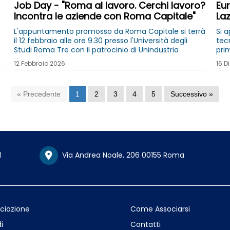
Job Day - "Roma al lavoro. Cerchi lavoro?
Eur
Incontra le aziende con Roma Capitale"
Laz
L'appuntamento promosso da Roma Capitale si terrà
Si a
il 12 febbraio alle ore 9.30 presso l'Università degli
tecn
Studi Roma Tre con il patrocinio di Unindustria
pri
org
12 Febbraio 2026
16 D
« Precedente
1
2
3
4
5
Successivo »
1
Via Andrea Noale, 206 00155 Roma
ociazione
Come Associarsi
i
Contatti