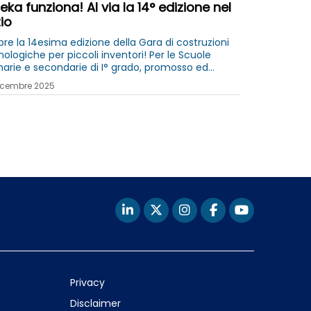
eka funziona! Al via la 14° edizione nel
io
pre la 14esima edizione della Gara di costruzioni
ologiche per piccoli inventori! Per le Scuole
marie e secondarie di I° grado, promosso ed
anizzato da Unindustria nel Lazio
icembre 2025
Privacy
Disclaimer