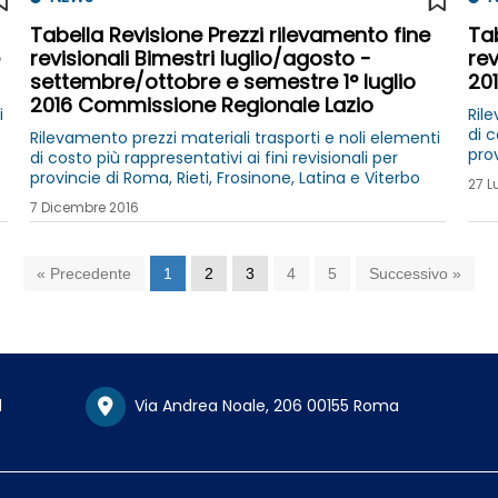
Tabella Revisione Prezzi rilevamento fine
Tab
revisionali Bimestri luglio/agosto -
re
settembre/ottobre e semestre 1° luglio
20
2016 Commissione Regionale Lazio
i
Rile
di c
Rilevamento prezzi materiali trasporti e noli elementi
prov
di costo più rappresentativi ai fini revisionali per
provincie di Roma, Rieti, Frosinone, Latina e Viterbo
27 L
7 Dicembre 2016
« Precedente
1
2
3
4
5
Successivo »
1
Via Andrea Noale, 206 00155 Roma