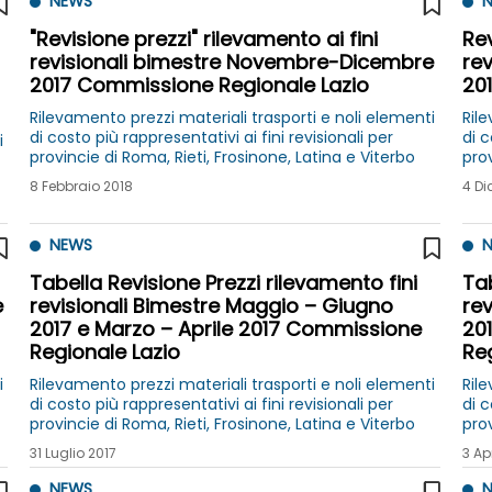
NEWS
N
"Revisione prezzi" rilevamento ai fini
Rev
revisionali bimestre Novembre-Dicembre
re
2017 Commissione Regionale Lazio
20
Rilevamento prezzi materiali trasporti e noli elementi
Rile
di costo più rappresentativi ai fini revisionali per
di c
i
provincie di Roma, Rieti, Frosinone, Latina e Viterbo
prov
8 Febbraio 2018
4 Di
NEWS
N
Tabella Revisione Prezzi rilevamento fini
Tab
e
revisionali Bimestre Maggio – Giugno
re
2017 e Marzo – Aprile 2017 Commissione
20
Regionale Lazio
Re
i
Rilevamento prezzi materiali trasporti e noli elementi
Rile
di costo più rappresentativi ai fini revisionali per
di c
provincie di Roma, Rieti, Frosinone, Latina e Viterbo
prov
31 Luglio 2017
3 Ap
NEWS
N