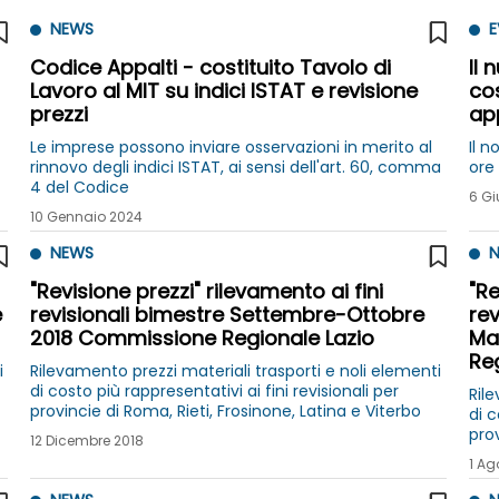
NEWS
E
Codice Appalti - costituito Tavolo di
Il 
Lavoro al MIT su indici ISTAT e revisione
co
prezzi
ap
Le imprese possono inviare osservazioni in merito al
Il 
rinnovo degli indici ISTAT, ai sensi dell'art. 60, comma
ore 
4 del Codice
6 G
10 Gennaio 2024
NEWS
N
"Revisione prezzi" rilevamento ai fini
"Re
e
revisionali bimestre Settembre-Ottobre
rev
2018 Commissione Regionale Lazio
Ma
Re
i
Rilevamento prezzi materiali trasporti e noli elementi
di costo più rappresentativi ai fini revisionali per
Rile
provincie di Roma, Rieti, Frosinone, Latina e Viterbo
di c
prov
12 Dicembre 2018
1 Ag