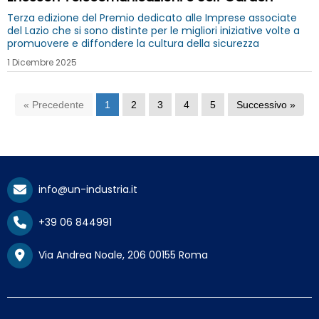
Terza edizione del Premio dedicato alle Imprese associate
del Lazio che si sono distinte per le migliori iniziative volte a
promuovere e diffondere la cultura della sicurezza
1 Dicembre 2025
« Precedente
1
2
3
4
5
Successivo »
info@un-industria.it
+39 06 844991
Via Andrea Noale, 206 00155 Roma