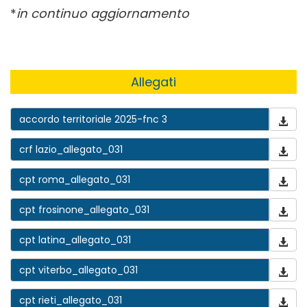
*
in continuo aggiornamento
Allegati
accordo territoriale 2025-fnc 3
crf lazio_allegato_031
cpt roma_allegato_031
cpt frosinone_allegato_031
cpt latina_allegato_031
cpt viterbo_allegato_031
cpt rieti_allegato_031