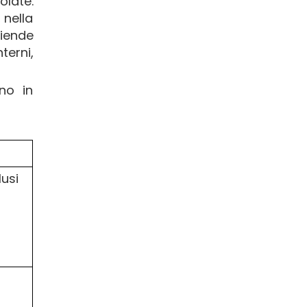
olate.
 nella
ziende
terni,
no in
lusi