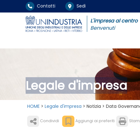
Contatti
Sedi
L'impresa al centro
Benvenuti
Legale d'impresa
HOME
>
Legale d'impresa
> Notizia > Data Governanc
Condividi
Aggiungi ai preferiti
Stam