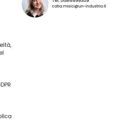
Tel. 0684499309
catia.misici@un-industria.it
eità,
el
GDPR
lica