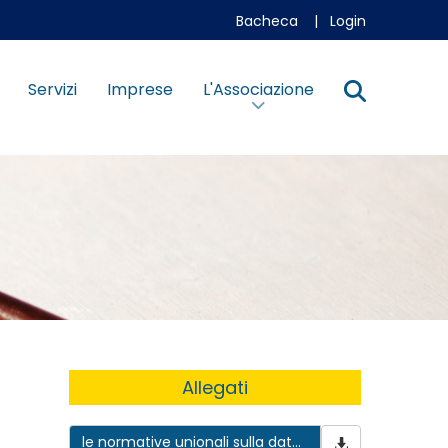
Bacheca
|
Login
Servizi
Imprese
L'Associazione
Allegati
le normative unionali sulla data