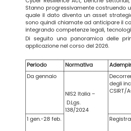
Cyber Resilience Act, benché settorial
Stanno progressivamente costruendo un’u
quale il dato diventa un asset strateg
sono quindi chiamate ad anticipare il ca
integrando competenze legali, tecnologi
Di seguito una panoramica delle prin
applicazione nel corso del 2026.
Periodo
Normativa
Adempi
Da gennaio
Decorren
degli inc
CSIRT/AC
NIS2 Italia –
D.Lgs.
138/2024
1 gen.-28 feb.
Registr