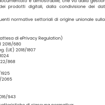
 documentato e dimostrabile, che va dalla gestio
ei prodotti digitali, dalla condivisione dei dat
ti normative settoriali di origine unionale sull
 attesa di ePrivacy Regulation)
E) 2016/680
g. (UE) 2018/1807
/1024
022/868
/1925
2/2065
2016/943
ratteristiche di ciascuna normativa: