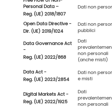
Free Flow of Non-
Personal Data –
Dati non person
Reg. (UE) 2018/1807
Open Data Directive -
Dati non person
pubblici
Dir. (UE) 2019/1024
Dati
Data Governance Act
prevalentemen
-
non personali
Reg. (UE) 2022/868
(anche misti)
Data Act -
Dati non person
e misti
Reg. (UE) 2023/2854
Dati
Digital Markets Act -
prevalentemen
Reg. (UE) 2022/1925
non personali