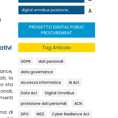
governance
digital omnibus posizione
e
confindustria
PROGETTO DIGITAL PUBLIC
PROCUREMENT
tivi
Tag Articolo
GDPR
dati personali
nance,
data governance
ti, la
sicurezza informatica
AI Act
eo sta
onali,
Data Act
Digital Omnibus
ementi
protezione dati personali
ACN
 ma di
DPO
NIS2
Cyber Resilience Act