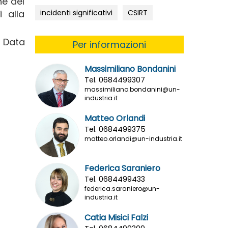
ne del
incidenti significativi
CSIRT
i alla
a Data
Per informazioni
Massimiliano Bondanini
Tel. 0684499307
massimiliano.bondanini@un-
industria.it
Matteo Orlandi
Tel. 0684499375
matteo.orlandi@un-industria.it
Federica Saraniero
Tel. 0684499433
federica.saraniero@un-
industria.it
Catia Misici Falzi