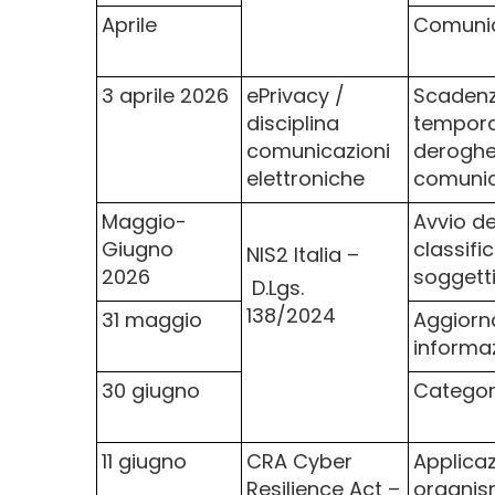
Aprile
Comunic
3 aprile 2026
ePrivacy /
Scadenza
disciplina
tempora
comunicazioni
deroghe 
elettroniche
comunica
Maggio-
Avvio del
Giugno
classif
NIS2 Italia –
2026
soggetti
D.Lgs.
138/2024
31 maggio
Aggiorn
informaz
30 giugno
Categori
11 giugno
CRA Cyber
Applicaz
Resilience Act –
organism