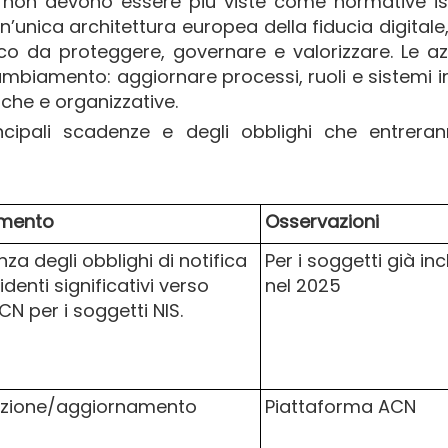
i, non devono essere più viste come normative is
nica architettura europea della fiducia digitale,
ico da proteggere, governare e valorizzare. Le a
mbiamento: aggiornare processi, ruoli e sistemi in
che e organizzative.
cipali scadenze e degli obblighi che entreran
mento
Osservazioni
za degli obblighi di notifica
Per i soggetti già inc
identi significativi verso
nel 2025
N per i soggetti NIS.
azione/aggiornamento
Piattaforma ACN