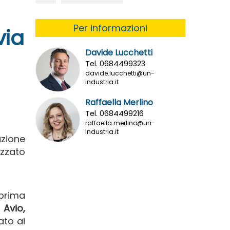
Per informazioni
via
Davide Lucchetti
Tel. 0684499323
davide.lucchetti@un-
industria.it
Raffaella Merlino
Tel. 0684499216
raffaella.merlino@un-
industria.it
azione
zzato
prima
 Avio,
ato ai