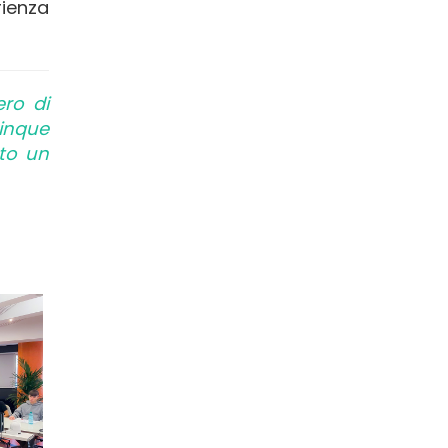
rienza
ro di
cinque
uto un