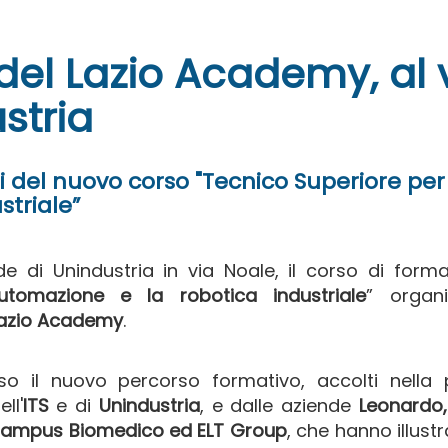
del Lazio Academy, al 
ustria
ti del nuovo corso "Tecnico Superiore per
striale”
de di Unindustria in via Noale, il corso di form
utomazione e la robotica industriale
” organi
Lazio Academy
.
o il nuovo percorso formativo, accolti nella 
ll'
ITS
e di
Unindustria
, e dalle aziende
Leonardo,
 Campus Biomedico ed ELT Group
, che hanno illustr