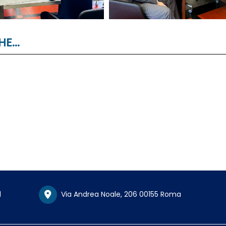
E...
1
Via Andrea Noale, 206 00155 Roma