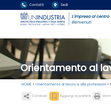
Contatti
Sedi
L'impresa al centro
Benvenuti
Orientamento al lav
HOME
>
Orientamento al lavoro e alle professioni
> 
Condividi
Aggiungi ai preferiti
Stam