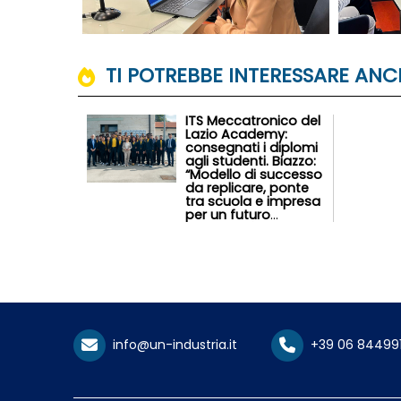
TI POTREBBE INTERESSARE ANCH
ITS Meccatronico del
Lazio Academy:
consegnati i diplomi
agli studenti. Biazzo:
“Modello di successo
da replicare, ponte
tra scuola e impresa
per un futuro
sempre più
competitivo”
info@un-industria.it
+39 06 84499