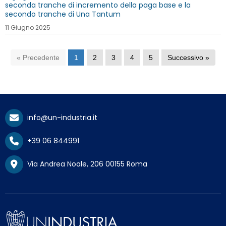
seconda tranche di incremento della paga base e la
secondo tranche di Una Tantum
11 Giugno 2025
« Precedente
1
2
3
4
5
Successivo »
info@un-industria.it
+39 06 844991
Via Andrea Noale, 206 00155 Roma