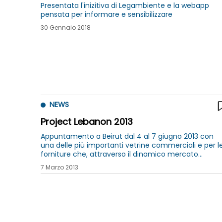
Presentata l'inizitiva di Legambiente e la webapp
pensata per informare e sensibilizzare
30 Gennaio 2018
NEWS
Project Lebanon 2013
Appuntamento a Beirut dal 4 al 7 giugno 2013 con
una delle più importanti vetrine commerciali e per l
forniture che, attraverso il dinamico mercato
libanese, vengono triangolate nei paesi vicini e
7 Marzo 2013
nell’area del Golfo