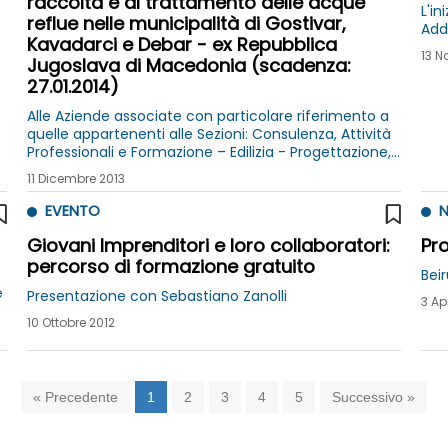
raccolta e al trattamento delle acque
L'in
reflue nelle municipalità di Gostivar,
Add
Kavadarci e Debar - ex Repubblica
13 N
Jugoslava di Macedonia (scadenza:
27.01.2014)
Alle Aziende associate con particolare riferimento a
quelle appartenenti alle Sezioni: Consulenza, Attività
Professionali e Formazione – Edilizia - Progettazione,
Materiali e Impianti – Servizi Ambientali
11 Dicembre 2013
EVENTO
N
Giovani Imprenditori e loro collaboratori:
Pr
percorso di formazione gratuito
Beir
e
Presentazione con Sebastiano Zanolli
3 Ap
10 Ottobre 2012
« Precedente
1
2
3
4
5
Successivo »