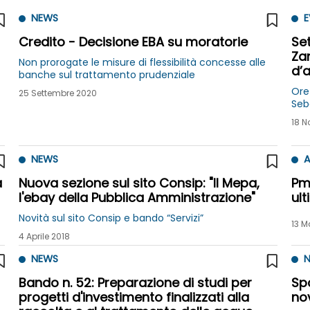
NEWS
E
Credito - Decisione EBA su moratorie
Set
Zan
Non prorogate le misure di flessibilità concesse alle
d’a
banche sul trattamento prudenziale
Ore
25 Settembre 2020
18 N
NEWS
A
a
Nuova sezione sul sito Consip: "Il Mepa,
Pmi
l'ebay della Pubblica Amministrazione"
ult
Novità sul sito Consip e bando “Servizi”
13 M
4 Aprile 2018
NEWS
N
Bando n. 52: Preparazione di studi per
Spa
progetti d'investimento finalizzati alla
no